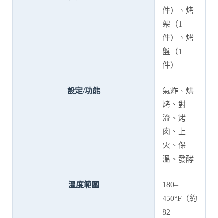
件）、烤
架（1
件）、烤
盤（1
件）
設定/功能
氣炸、烘
烤、對
流、烤
肉、上
火、保
溫、發酵
溫度範圍
180–
450°F（約
82–