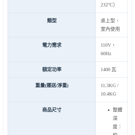
232°C）
類型
桌上型、
室內使用
電力需求
110V，
60Hz
額定功率
1400 瓦
重量(運送/淨重)
11.3KG /
10.4KG
商品尺寸
整體
深
度：