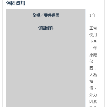
保固資訊
全機／零件保固
1 年
保固條件
正常
使用
下享
一年
原廠
保
固；
人為
損
壞、
外力
因素