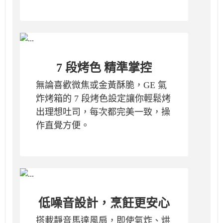
7 段烤色 精準掌控
無論喜歡微焦或金黃酥脆，GE 氣
炸烤箱的 7 段烤色設定讓你輕鬆烤
出理想吐司，每次都完美一致，操
作直覺方便。
低噪音設計，烹飪更安心
搭載靜音馬達風扇，即使氣炸、烘