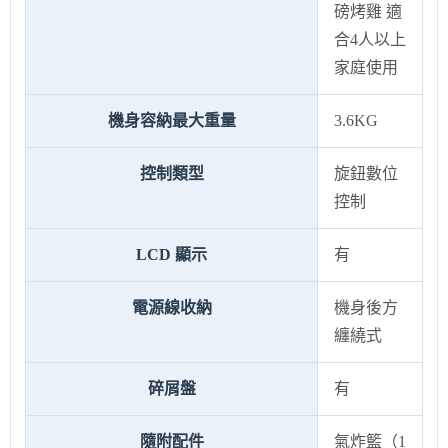
磅烤雞 適
合4人以上
家庭使用
機身容納最大重量
3.6KG
控制類型
旋鈕數位
控制
LCD 顯示
有
電源線收納
機身後方
纏繞式
碎屑盤
有
隨附配件
氣炸籃（1