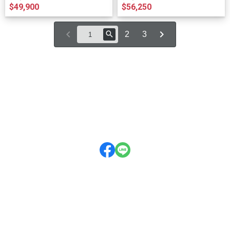
$49,900
$56,250
2
3
品牌資訊
購物服務
購物須知
法律資訊
民生總店
地址:台北市松山區民生東路5段102號
服務時段:周一~周六 10:00~21:00
電話:02-2768-5411