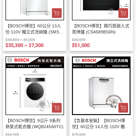
【BOSCH博世】60公分 13人
【BOSCH博世】精巧型嵌入式
份 110V 獨立式洗碗機 (SMS4
蒸烤爐 (CSA589BS0N)
HAW00X)
$44,800 ~ 47,000
$60,000
$35,300 ~ 37,300
$51,000
【BOSCH博世】9公斤 8系列
【含基本安裝】【BOSCH博
熱泵式乾衣機 (WQB245A0TC)
世】60公分 14人份 110V 獨立
式洗碗機 (SMS6ZCW00X)
$66,900
$75,000