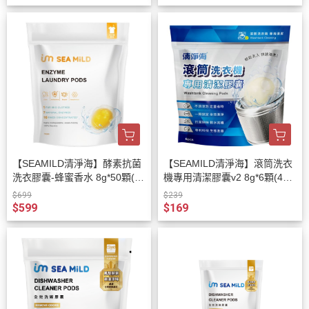
【SEAMILD清淨海】酵素抗菌
【SEAMILD清淨海】滾筒洗衣
洗衣膠囊-蜂蜜香水 8g*50顆(40
機專用清潔膠囊v2 8g*6顆(48
0g)
g)/袋
$699
$239
$599
$169