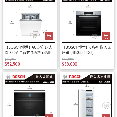
【BOSCH博世】60公分 14人
【BOSCH博世】6系列 嵌入式
份 220V 全嵌式洗碗機 (SMH4
烤箱 (HBG536ES3)
ECX28E)
$61,800
$39,000
$52,500
$33,000