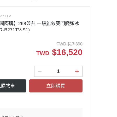
牌
SCH冰箱
Panasonic國際洗衣機
奇異冰箱
TOSHIBA東芝洗衣機
271TV
際牌 浴室暖風
nmore楷模冰箱
SHARP夏普洗衣機
nic國際牌】268公升 一級能效雙門變頻冰
-B271TV-S1)
樂金冰箱
BOSCH洗衣機
SCH洗碗機
Electrolux伊萊克斯洗衣機
TWD
$
17,390
KURA櫻花
GE奇異洗衣機
$
16,520
TWD
ele洗碗機
Miele米勒乾衣機
洗碗機
BOSCH乾衣機
EPURE淨森林
LG樂金乾衣機
碗機耗材
入購物車
Mabe美寶乾衣機
立即購買
箱
Panasonic國際乾衣機
爐
波爐