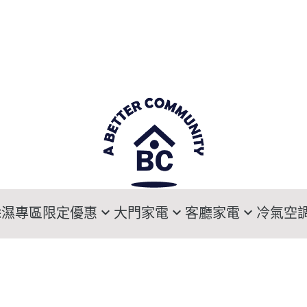
除濕專區
限定優惠
大門家電
客廳家電
冷氣空
寵愛媽咪專區
大門電子鎖
Sony索尼電視
DAIKIN大金
HI
乾爽旗艦生活方案
LG樂金電子衣櫥
LG樂金電視
HITACHI日立
MI
暖氣機溫暖特惠
Panasonic國際牌電子衣櫥
Samsung三星電視
MITSUBISHI三
Pa