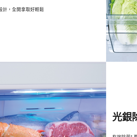
設計，全開拿取好輕鬆
光銀