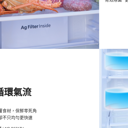
有效除菌* 
D循環氣流
覆食材，保鮮零死角
卻不只均勻更快速