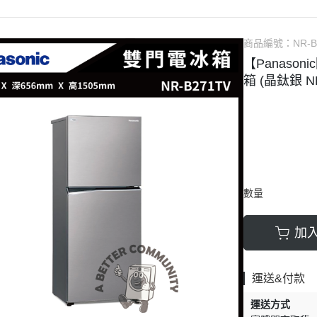
大尺寸電視
SHARP夏普電視
Panasonic國際
BO
TOSHIBA東芝電視
Shaher夏禾
GE
商品編號：
NR-B
丹麥Bang Olufsen 音響
Panasonic國
Ke
【Panaso
機
箱 (晶鈦銀 NR
英國Bowers Wilkins音響
LG
Bose音響
BO
Sony索尼音響
SA
Samsung三星音響
Mi
LG
數量
DE
洗
加
烤
運送&付款
蒸
運送方式
水