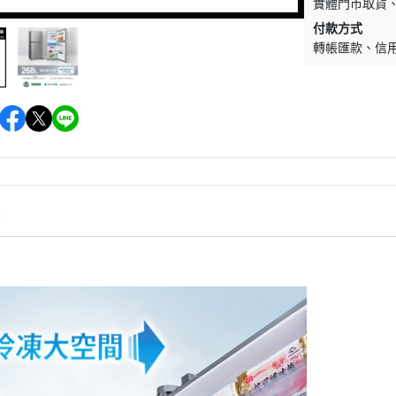
實體門市取貨
微
付款方式
轉帳匯款
信
情