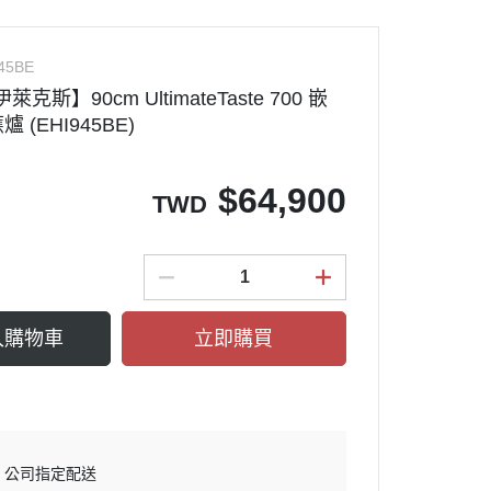
牌
SCH冰箱
Panasonic國際洗衣機
奇異冰箱
TOSHIBA東芝洗衣機
45BE
際牌 浴室暖風
nmore楷模冰箱
SHARP夏普洗衣機
x伊萊克斯】90cm UltimateTaste 700 嵌
(EHI945BE)
樂金冰箱
BOSCH洗衣機
SCH洗碗機
Electrolux伊萊克斯洗衣機
$
64,900
TWD
KURA櫻花
GE奇異洗衣機
ele洗碗機
Miele米勒乾衣機
洗碗機
BOSCH乾衣機
EPURE淨森林
LG樂金乾衣機
入購物車
立即購買
碗機耗材
Mabe美寶乾衣機
箱
Panasonic國際乾衣機
爐
波爐
公司指定配送