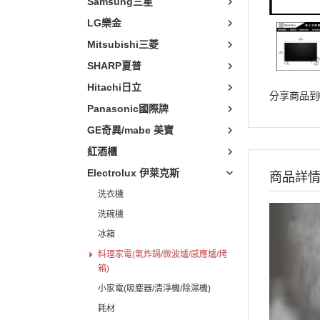
Samsung三星
LG樂金
Mitsubishi三菱
SHARP夏普
Hitachi日立
分享商品到
Panasonic國際牌
GE奇異/mabe 美寶
紅酒櫃
Electrolux 伊萊克斯
商品詳
洗衣機
洗碗機
冰箱
料理家電(氣炸鍋/微波爐/感應爐/烤
箱)
小家電(吸塵器/清淨機/除濕機)
耗材