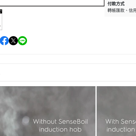
付款方式
微
轉帳匯款
信
情