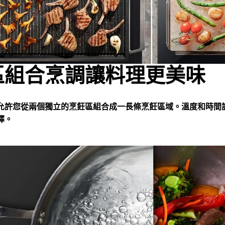
區組合烹調讓料理更美味
允許您從兩個獨立的烹飪區組合成一長條烹飪區域。溫度和時間
擇。