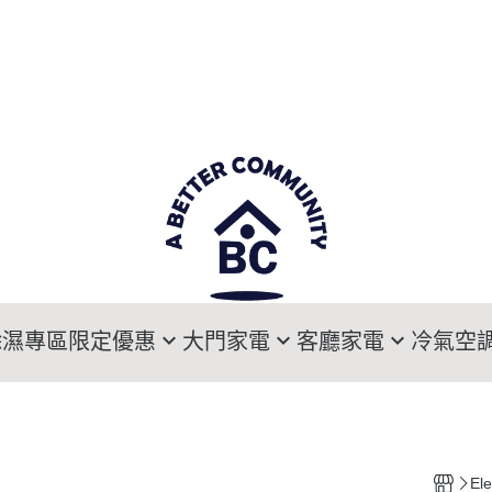
除濕專區
限定優惠
大門家電
客廳家電
冷氣空
寵愛媽咪專區
大門電子鎖
Sony索尼電視
DAIKIN大金
HI
乾爽旗艦生活方案
LG樂金電子衣櫥
LG樂金電視
HITACHI日立
MI
暖氣機溫暖特惠
Panasonic國際牌電子衣櫥
Samsung三星電視
MITSUBISHI三
Pa
El