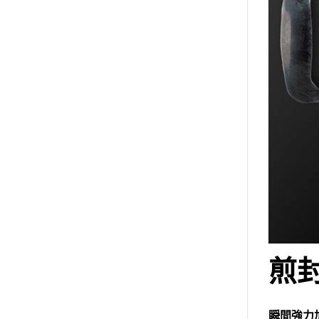
煎
瞬間強力