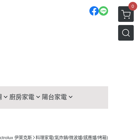
0
調
廚房家電
陽台家電
TACHI日立冰箱
洗衣機
TSUBISHI三菱冰箱
LG洗衣機
菱
nasonic國際冰箱
HITACHI日立洗衣機
ectrolux 伊萊克斯
料理家電(氣炸鍋/微波爐/感應爐/烤箱)