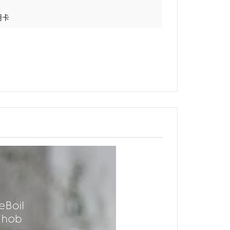
波燒烤爐
用卡