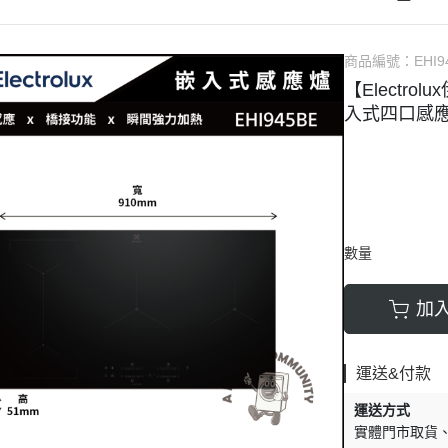
大尺寸電視
SHARP夏普電視
Panasonic國際
BO
TOSHIBA東芝電視
Shaher夏禾
GE
商品編號：
EHI9
丹麥Bang Olufsen 音響
Panasonic國
Ke
【Electrolu
機
入式四口感應爐 
英國Bowers Wilkins音響
LG
Bose音響
BO
Sony索尼音響
SA
Samsung三星音響
Mi
數量
LG
DE
加
洗
烤
運送&付款
蒸
運送方式
實體門市取貨
水