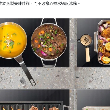
注於烹製美味佳餚，而不必擔心煮水過度沸騰。