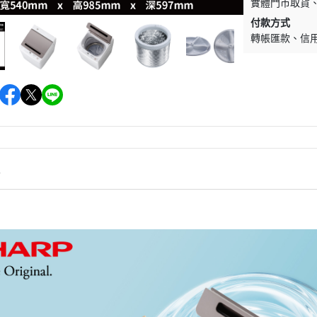
實體門市取貨
微
付款方式
轉帳匯款
信
情