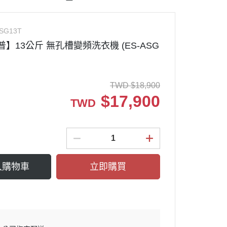
牌
SCH冰箱
Panasonic國際洗衣機
奇異冰箱
TOSHIBA東芝洗衣機
ASG13T
際牌 浴室暖風
nmore楷模冰箱
SHARP夏普洗衣機
普】13公斤 無孔槽變頻洗衣機 (ES-ASG
樂金冰箱
BOSCH洗衣機
SCH洗碗機
Electrolux伊萊克斯洗衣機
TWD
$
18,900
KURA櫻花
GE奇異洗衣機
$
17,900
TWD
ele洗碗機
Miele米勒乾衣機
洗碗機
BOSCH乾衣機
EPURE淨森林
LG樂金乾衣機
碗機耗材
入購物車
Mabe美寶乾衣機
立即購買
箱
Panasonic國際乾衣機
爐
波爐