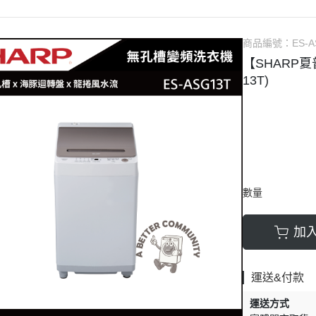
大尺寸電視
SHARP夏普電視
Panasonic國際
BO
TOSHIBA東芝電視
Shaher夏禾
GE
商品編號：
ES-
丹麥Bang Olufsen 音響
Panasonic國
Ke
【SHARP夏
機
13T)
英國Bowers Wilkins音響
LG
Bose音響
BO
Sony索尼音響
SA
Samsung三星音響
Mi
LG
數量
DE
洗
加
烤
運送&付款
蒸
運送方式
水