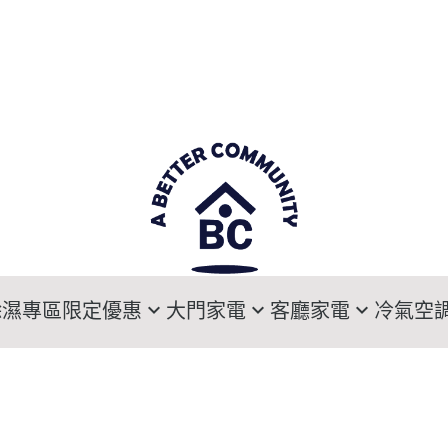
除濕專區
限定優惠
大門家電
客廳家電
冷氣空
寵愛媽咪專區
大門電子鎖
Sony索尼電視
DAIKIN大金
HI
乾爽旗艦生活方案
LG樂金電子衣櫥
LG樂金電視
HITACHI日立
MI
暖氣機溫暖特惠
Panasonic國際牌電子衣櫥
Samsung三星電視
MITSUBISHI三
Pa