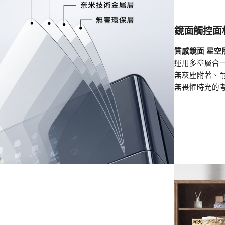
鏡面觸控面
質感鏡面 星空
運用多塗層合
無灰塵附著、
無畏懼時光的