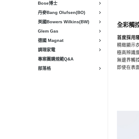
Bose博士
丹麥Bang Olufsen(BO)
英國Bowers Wilkins(BW)
全彩觸控
Glem Gas
首度採用隱
德國 Magnat
精緻顯示
調理家電
極高辨識
專案團購規範Q&A
無邊界觸控
即使在表
部落格