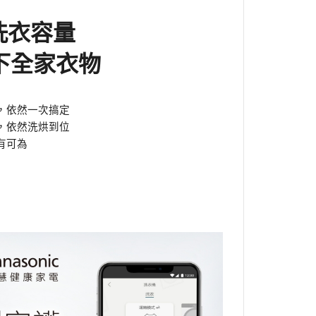
g洗衣容量
下全家衣物
，依然一次搞定
，依然洗烘到位
有可為