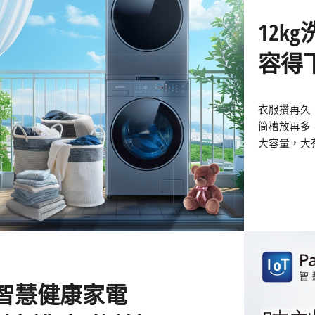
12k
容得
衣服攢再久
筒槽放再多
大容量，大
oT智慧健康家電