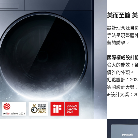
美而至簡 
設計理念源自
手法呈現整體
藝的體現。
國際權威設計
強大的能效下
優雅的外觀。
紅點設計：20
德國設計大獎：
iF設計大獎：2