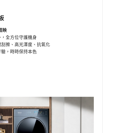
板
照映
一，全方位守護機身
耐刮擦、高光澤度、抗氧化
考驗，時時保持本色