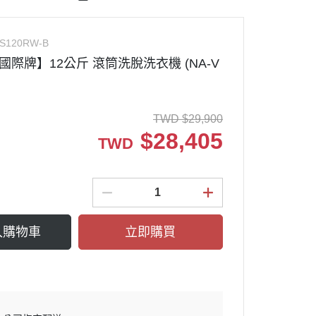
牌
SCH冰箱
Panasonic國際洗衣機
奇異冰箱
TOSHIBA東芝洗衣機
VS120RW-B
際牌 浴室暖風
nmore楷模冰箱
SHARP夏普洗衣機
ic國際牌】12公斤 滾筒洗脫洗衣機 (NA-V
樂金冰箱
BOSCH洗衣機
SCH洗碗機
Electrolux伊萊克斯洗衣機
TWD
$
29,900
KURA櫻花
GE奇異洗衣機
$
28,405
TWD
ele洗碗機
Miele米勒乾衣機
洗碗機
BOSCH乾衣機
EPURE淨森林
LG樂金乾衣機
碗機耗材
入購物車
Mabe美寶乾衣機
立即購買
箱
Panasonic國際乾衣機
爐
波爐