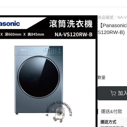
大尺寸電視
SHARP夏普電視
Panasonic國際
BO
TOSHIBA東芝電視
Shaher夏禾
GE
商品編號：
NA-
丹麥Bang Olufsen 音響
Panasonic國
Ke
【Panason
機
S120RW-B)
英國Bowers Wilkins音響
LG
Bose音響
BO
Sony索尼音響
SA
Samsung三星音響
Mi
LG
數量
DE
洗
加
烤
運送&付款
蒸
運送方式
水