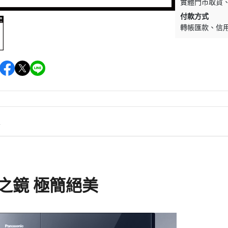
實體門市取貨
微
付款方式
轉帳匯款
信
情
之鏡 極簡絕美