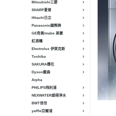
Mitsubishi三菱
SHARP夏普
Hitachi日立
Panasonic國際牌
GE奇異/mabe 美寶
紅酒櫃
Electrolux 伊萊克斯
Toshiba
SAKURA櫻花
Dyson戴森
Arpha
PHILIPS飛利浦
NEXWATER諾得淨水
BWT倍世
yaffle亞爾浦