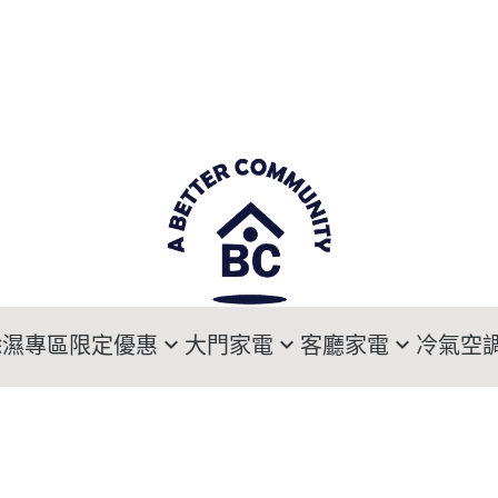
除濕專區
限定優惠
大門家電
客廳家電
冷氣空
寵愛媽咪專區
大門電子鎖
Sony索尼電視
DAIKIN大金
HI
乾爽旗艦生活方案
LG樂金電子衣櫥
LG樂金電視
HITACHI日立
MI
暖氣機溫暖特惠
Panasonic國際牌電子衣櫥
Samsung三星電視
MITSUBISHI三
Pa