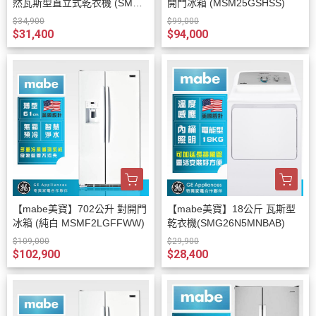
然瓦斯型直立式乾衣機 (SMG4
開門冰箱 (MSM25GSHSS)
7N8MSDAB0)
$34,900
$99,000
$31,400
$94,000
【mabe美寶】702公升 對開門
【mabe美寶】18公斤 瓦斯型
冰箱 (純白 MSMF2LGFFWW)
乾衣機(SMG26N5MNBAB)
$109,000
$29,900
$102,900
$28,400