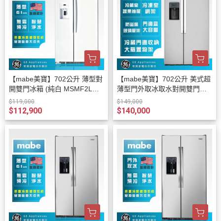
【mabe美寶】702公升 薄型對
【mabe美寶】702公升 美式超
開雙門冰箱 (純白 MSMF2LGW
薄型門外取冰取水對開雙門冰
W)
箱 (不銹鋼 ONM23WKZGS)
$119,000
$149,000
$112,900
$140,000