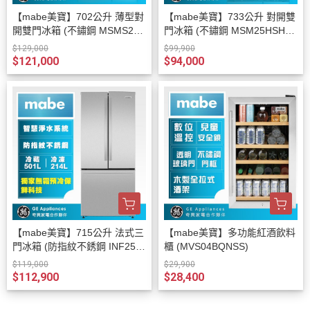
【mabe美寶】702公升 薄型對
【mabe美寶】733公升 對開雙
開雙門冰箱 (不鏽鋼 MSMS2L
門冰箱 (不鏽鋼 MSM25HSHC
GSS)
SS)
$129,000
$99,900
$121,000
$94,000
【mabe美寶】715公升 法式三
【mabe美寶】多功能紅酒飲料
門冰箱 (防指紋不銹鋼 INF25F
櫃 (MVS04BQNSS)
YRCFS)
$119,000
$29,900
$112,900
$28,400